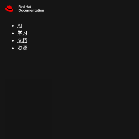
Skip to navigation
Skip to content
支
持
AI
学习
控制台
文档
（Console）
资源
开
发
人
员
开
始
试
用
联