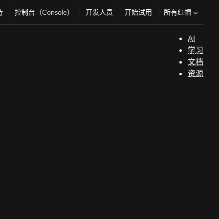
所有红帽
持
控制台（Console）
开发人员
开始试用
AI
支
学习
持
文档
资源
（
开
发
人
员
开
始
试
用