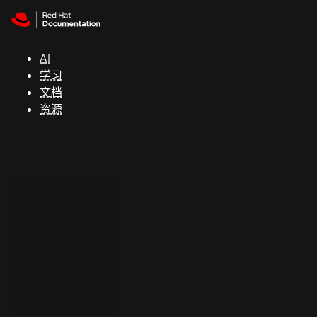
Skip to navigation
Skip to content
支
持
AI
学习
控制台
文档
（Console）
资源
开
发
人
员
开
始
试
用
联