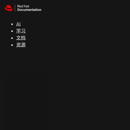
Skip to navigation
Skip to content
支
持
AI
学习
控制台
文档
（Console）
资源
开
发
人
员
开
始
试
用
联