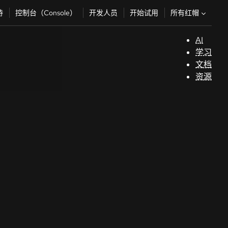
所有红帽
持
控制台（Console）
开发人员
开始试用
AI
支
学习
持
文档
资源
（
开
发
人
员
开
始
试
用