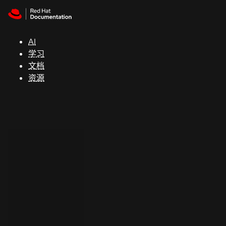
Skip to navigation
Skip to content
支
持
AI
学习
控制台
文档
（Console）
资源
开
发
人
员
开
始
试
用
联