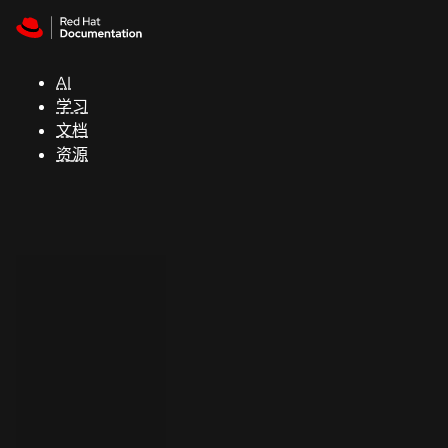
Skip to navigation
Skip to content
支
持
AI
学习
控制台
文档
（Console）
资源
开
发
人
员
开
始
试
用
联