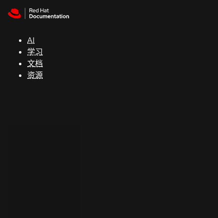
Skip to navigation
Skip to content
支
持
AI
学习
控制台
文档
（Console）
资源
开
发
人
员
开
始
试
用
联