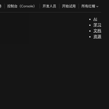
所有红帽
持
控制台（Console）
开发人员
开始试用
AI
支
学习
持
文档
资源
（
开
发
人
员
开
始
试
用