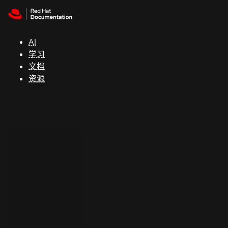
Skip to navigation
Skip to content
支
持
AI
学习
控制台
文档
（Console）
资源
开
发
人
员
开
始
试
用
联