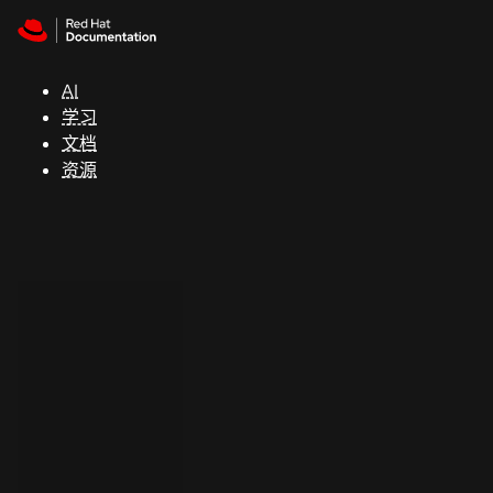
Skip to navigation
Skip to content
支
持
AI
学习
控制台
文档
（Console）
资源
开
发
人
员
开
始
试
用
联