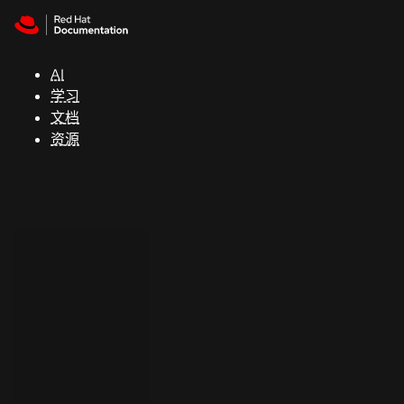
Skip to navigation
Skip to content
支
持
AI
学习
控制台
文档
（Console）
资源
开
发
人
员
开
始
试
用
联