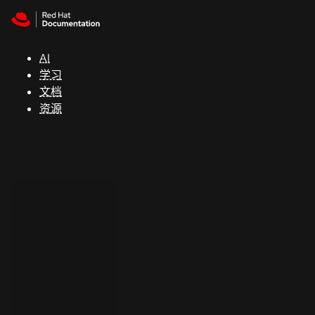
Skip to navigation
Skip to content
支
持
AI
学习
控制台
文档
（Console）
资源
开
发
人
员
开
始
试
用
联