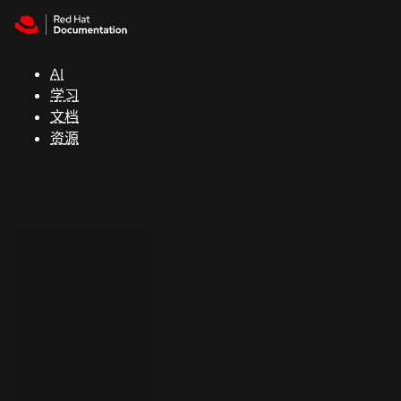
Skip to navigation
Skip to content
支
持
AI
学习
控制台
文档
（Console）
资源
开
发
人
员
开
始
试
用
联