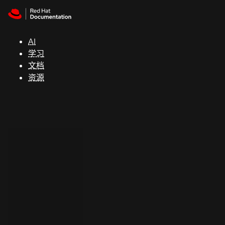
Skip to navigation
Skip to content
支
持
AI
学习
控制台
文档
（Console）
资源
开
发
人
员
开
始
试
用
联