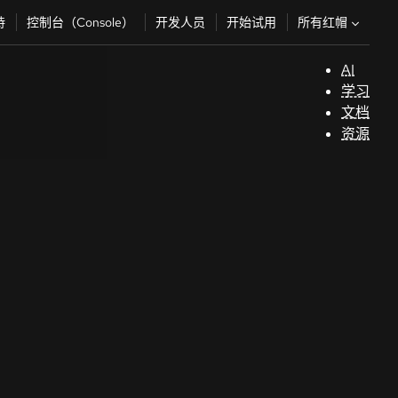
所有红帽
持
控制台（Console）
开发人员
开始试用
AI
支
学习
持
文档
资源
（
开
发
人
员
开
始
试
用