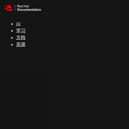
Skip to navigation
Skip to content
支
持
AI
学习
控制台
文档
（Console）
资源
开
发
人
员
开
始
试
用
联