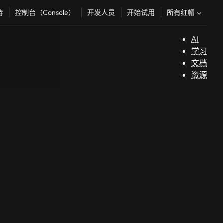
所有红帽
持
控制台（Console）
开发人员
开始试用
AI
支
学习
持
文档
资源
（
开
发
人
员
开
始
试
用