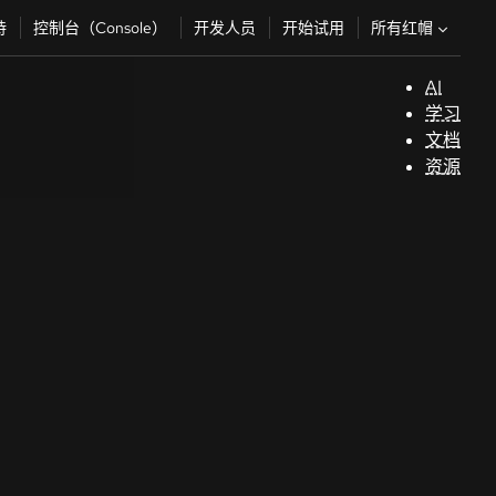
所有红帽
持
控制台（Console）
开发人员
开始试用
AI
支
学习
持
文档
资源
（
开
发
人
员
开
始
试
用