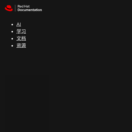
Skip to navigation
Skip to content
支
持
AI
学习
控制台
文档
（Console）
资源
开
发
人
员
开
始
试
用
联