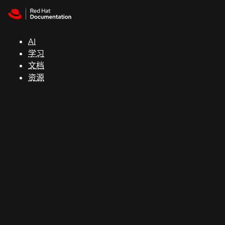
Skip to navigation
Skip to content
支
持
AI
学习
控制台
文档
（Console）
资源
开
发
人
员
开
始
试
用
联