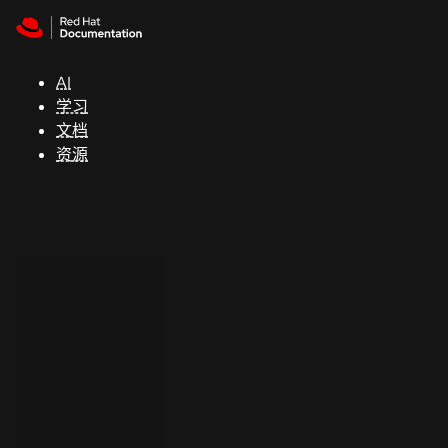
Skip to navigation
Skip to content
支
持
AI
学习
控制台
文档
（Console）
资源
开
发
人
员
开
始
试
用
联