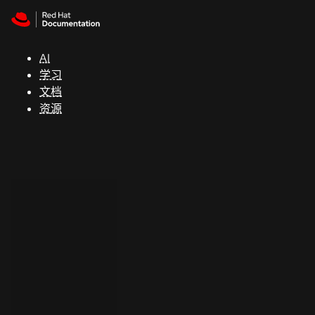
Skip to navigation
Skip to content
支
持
AI
学习
控制台
文档
（Console）
资源
开
发
人
员
开
始
试
用
联