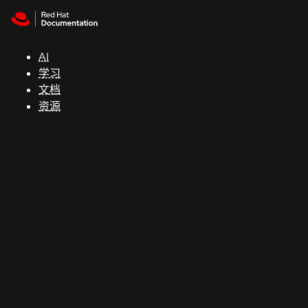
Skip to navigation
Skip to content
支
持
AI
学习
控制台
文档
（Console）
资源
开
发
人
员
开
始
试
用
联