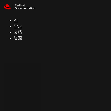
Skip to navigation
Skip to content
支
持
AI
学习
控制台
文档
（Console）
资源
开
发
人
员
开
始
试
用
联