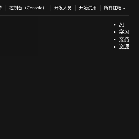
所有红帽
持
控制台（Console）
开发人员
开始试用
AI
支
学习
持
文档
资源
（
开
发
人
员
开
始
试
用