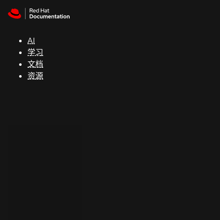
Skip to navigation
Skip to content
支
持
AI
学习
控制台
文档
（Console）
资源
开
发
人
员
开
始
试
用
联