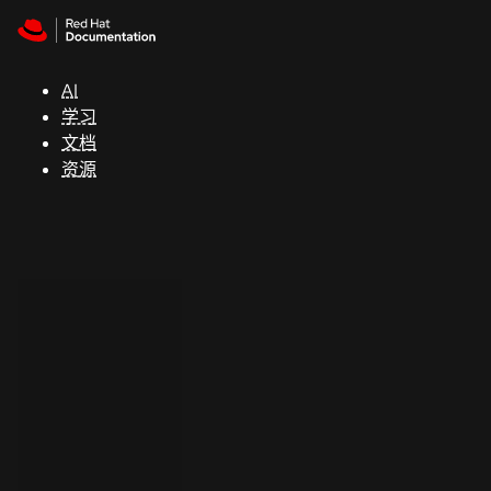
Skip to navigation
Skip to content
支
持
AI
学习
控制台
文档
（Console）
资源
开
发
人
员
开
始
试
用
联