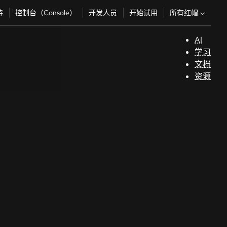
所有红帽
持
控制台（Console）
开发人员
开始试用
AI
支
学习
持
文档
资源
（
开
发
人
员
开
始
试
用