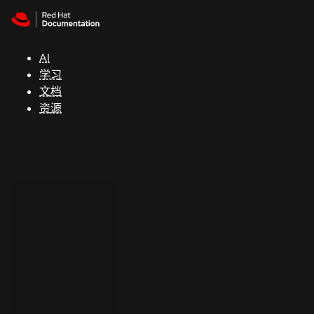
Skip to navigation
Skip to content
支
持
AI
学习
控制台
文档
（Console）
资源
开
发
人
员
开
始
试
用
联