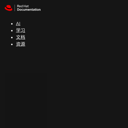
Skip to navigation
Skip to content
支
持
AI
学习
控制台
文档
（Console）
资源
开
发
人
员
开
始
试
用
联