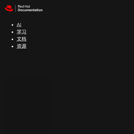
Skip to navigation
Skip to content
支
持
AI
学习
控制台
文档
（Console）
资源
开
发
人
员
开
始
试
用
联