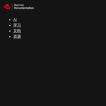
Skip to navigation
Skip to content
支
持
AI
学习
控制台
文档
（Console）
资源
开
发
人
员
开
始
试
用
联