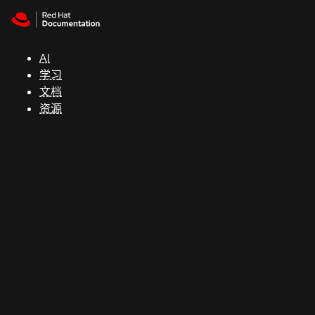
Skip to navigation
Skip to content
支
持
AI
学习
控制台
文档
（Console）
资源
开
发
人
员
开
始
试
用
联