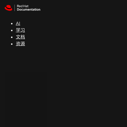
Skip to navigation
Skip to content
支
持
AI
学习
控制台
文档
（Console）
资源
开
发
人
员
开
始
试
用
联