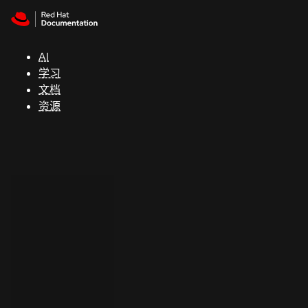
Skip to navigation
Skip to content
支
持
AI
学习
控制台
文档
（Console）
资源
开
发
人
员
开
始
试
用
联