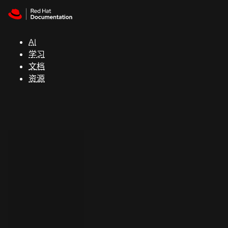
Skip to navigation
Skip to content
支
持
AI
学习
控制台
文档
（Console）
资源
开
发
人
员
开
始
试
用
联