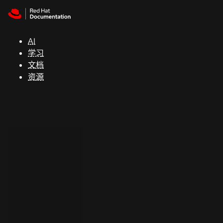
Skip to navigation
Skip to content
支
持
AI
学习
控制台
文档
（Console）
资源
开
发
人
员
开
始
试
用
联