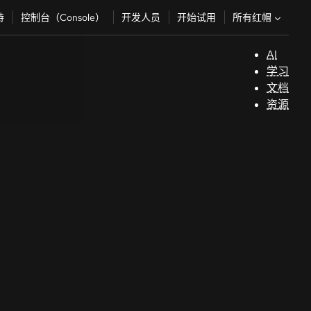
所有红帽
持
控制台（Console）
开发人员
开始试用
AI
支
学习
持
文档
资源
（
开
发
人
员
开
始
试
用