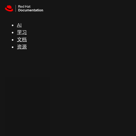
Skip to navigation
Skip to content
支
持
AI
学习
控制台
文档
（Console）
资源
开
发
人
员
开
始
试
用
联