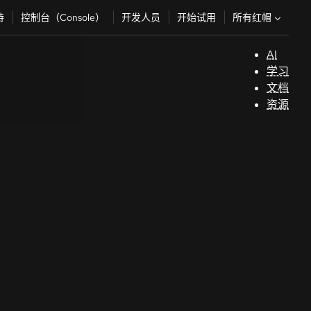
所有红帽
持
控制台（Console）
开发人员
开始试用
AI
支
学习
持
文档
资源
（
开
发
人
员
开
始
试
用