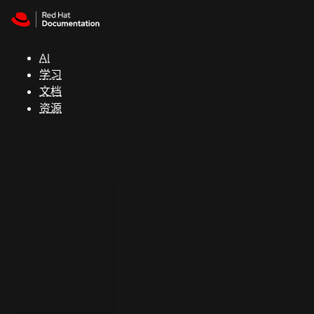
Skip to navigation
Skip to content
支
持
AI
学习
控制台
文档
（Console）
资源
开
发
人
员
开
始
试
用
联