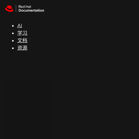
Skip to navigation
Skip to content
支
持
AI
学习
控制台
文档
（Console）
资源
开
发
人
员
开
始
试
用
联