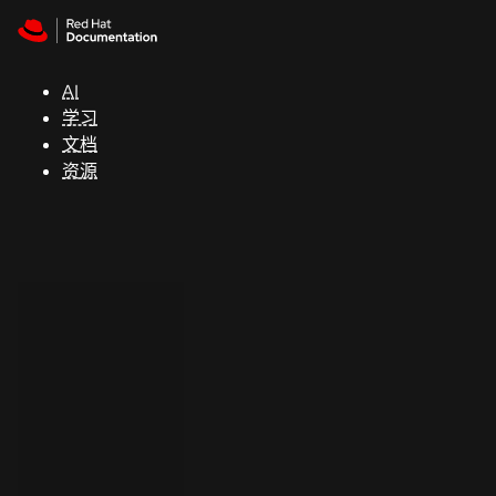
Skip to navigation
Skip to content
支
持
AI
学习
控制台
文档
（Console）
资源
开
发
人
员
开
始
试
用
联