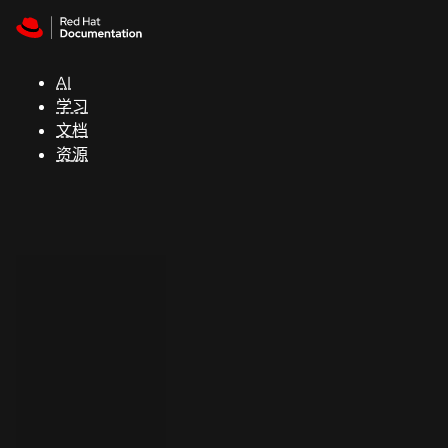
Skip to navigation
Skip to content
支
持
AI
学习
控制台
文档
（Console）
资源
开
发
人
员
开
始
试
用
联