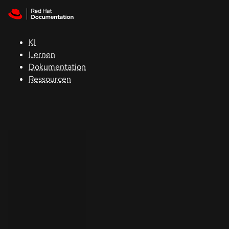
Skip to navigation
Skip to content
Support
KI
Konsole
Lernen
Dokumentation
Entwickler
Ressourcen
Demo
starten
Kontakt
Sprache
auswählen