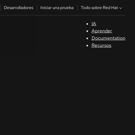
Todo sobre Red Hat
Desarrolladores
Iniciar una prueba
IA
A
Aprender
Documentation
C
Recursos
De
In
p
C
Sele
su i