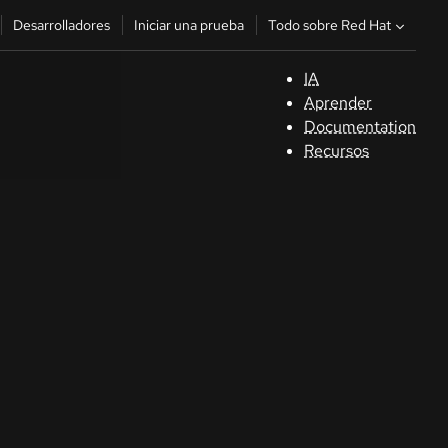
Todo sobre Red Hat
Desarrolladores
Iniciar una prueba
IA
A
Aprender
Documentation
C
Recursos
De
In
p
C
Sele
su i