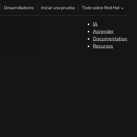
Todo sobre Red Hat
Desarrolladores
Iniciar una prueba
IA
A
Aprender
Documentation
C
Recursos
De
In
p
C
Sele
su i