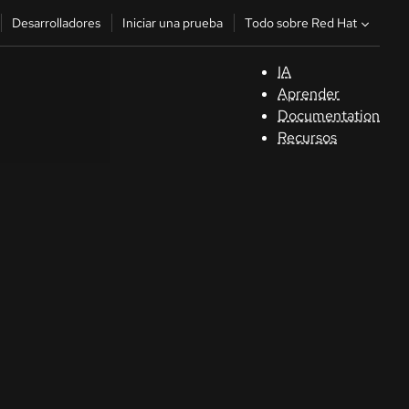
Todo sobre Red Hat
Desarrolladores
Iniciar una prueba
IA
A
Aprender
Documentation
C
Recursos
De
In
p
C
Sele
su i